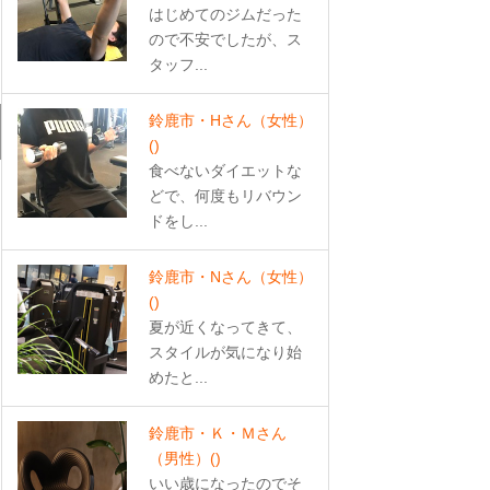
はじめてのジムだった
ので不安でしたが、ス
タッフ...
鈴鹿市・Hさん（女性）
()
食べないダイエットな
どで、何度もリバウン
ドをし...
鈴鹿市・Nさん（女性）
()
夏が近くなってきて、
スタイルが気になり始
めたと...
鈴鹿市・Ｋ・Ｍさん
（男性）
()
いい歳になったのでそ