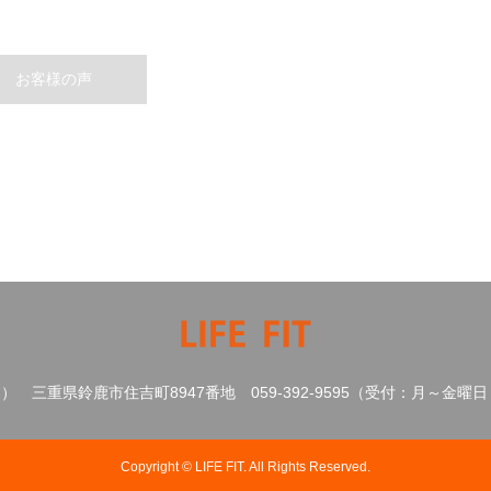
お客様の声
ト）
三重県鈴鹿市住吉町8947番地
059‐392‐9595（受付：月～金曜日 1
Copyright
©
LIFE FIT
. All Rights Reserved.