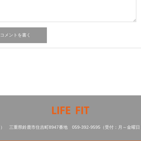
ト）
三重県鈴鹿市住吉町8947番地
059‐392‐9595（受付：月～金曜日 1