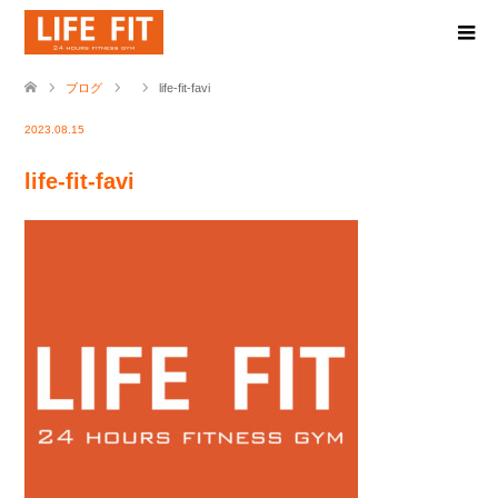
ブログ
life-fit-favi
2023.08.15
life-fit-favi