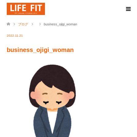
ブログ
business_ojigi_woman
2022.11.21
business_ojigi_woman